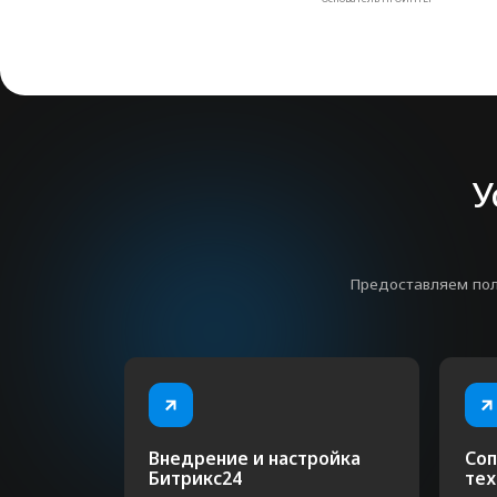
Внедрение и настройка
Сопровож
Битрикс24
техничес
Для тех, у кого полный хаос в процессах и
Абонентское обс
ещё нет системы или она нуждается в
системы по мере
доработках.
Поможем вам эф
возможности CR
получать максим
системы
Внедряем так, чтобы
CR
работала
на ваш бизнес