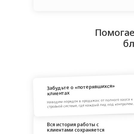
Забудьте о «потерявшихся»
клиентах
Наводим порядок в продажах: от полного хаоса к
стройной системе, где каждый лид под контролем.
Вся история работы с
клиентами сохраняется
Прозрачная CRM без "потеряшек". Вся история
контактов и отказов — чтобы менеджеры продавали,
а не искали оправдания.
Полный контроль над задачами
и проектами
Вы увидите, кто чем занят, и сможете увеличить
доходы компании, не нанимая новых людей, а
эффективнее используя текущие ресурсы.