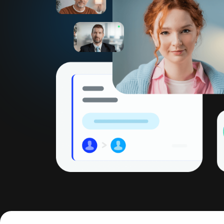
Достиг
поможем 