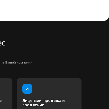
ицензии: продажа и
родление
уществляем продажу и продление
цензий Битрикс24, 1С-Битрикс и
trixGPT + Маркетплейс
роектируем
ешение под вас
 не настраиваем "как в учебнике".
 рисуем схему бизнес-процессов