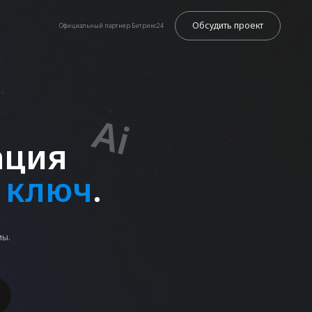
Обсудить проект
иальный партнер Битрикс24
Ai
ч
.