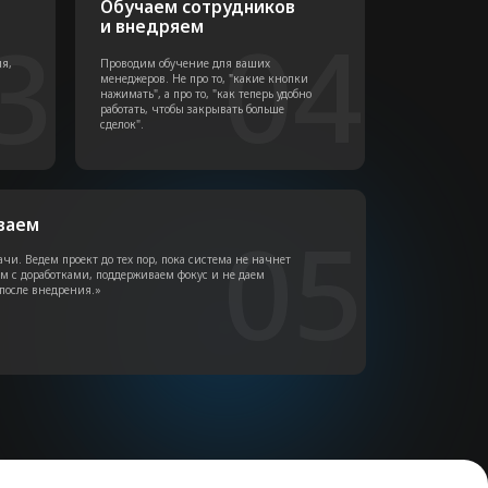
0+
пешных проектов по
едрению и настройке
лубина
аботы