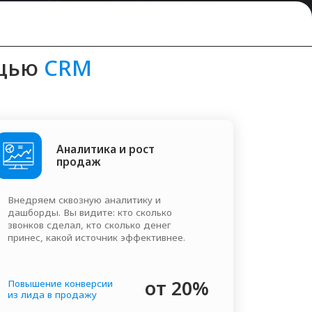
литика и рост
одаж
озную аналитику и
видите: кто сколько
л, кто сколько денег
 источник эффективнее.
от 20%
нверсии
одажу
ее