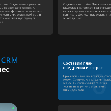
01
сейчас. Считаем, сколько денег вы
им
теряете из-за ручного управления.
лид
Фиксируем боли.
фо
Настраиваем и
О
03
интегрируем
и
Собираем по полочкам: CRM, телефония,
Пр
чаты, сайт, 1С, документооборот.
ме
Настраиваем права доступа, чтобы
наж
каждый видел только то, что нужно.
ра
сде
Сопровождаем и развиваем
«Работаем на результат, а не до акта сдачи. Ведем проект до
приносить максимум пользы. Помогаем с доработками, под
"забить" на CRM, как это часто бывает после внедрения.»
Обсудить проект