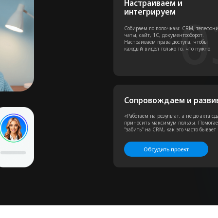
айте
своих бизнес целей, а мы
вам в рамках своей компетенции
10+ лет
3
опыта в бизнесе, в digital и
ус
бизнес-автоматизации
вн
Г
Фокус на
р
результат