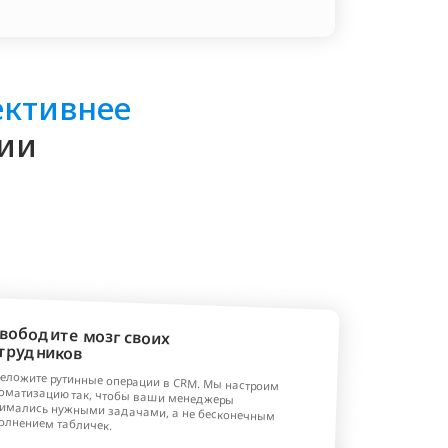
г своих
операции в CRM. Мы настроим
к, чтобы ваши менеджеры
задачами, а не бесконечным
.
ние
о CRM позаботимся мы.
ание под ключ: доработки,
е проблем. Ваша система будет
я вместе с компанией без потери