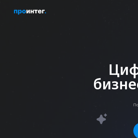
Гл
Цифро
бизнеса
Получите р