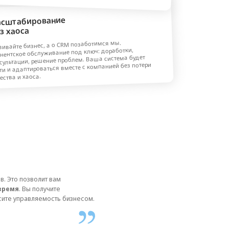
ам
те
ть бизнесом.
ании