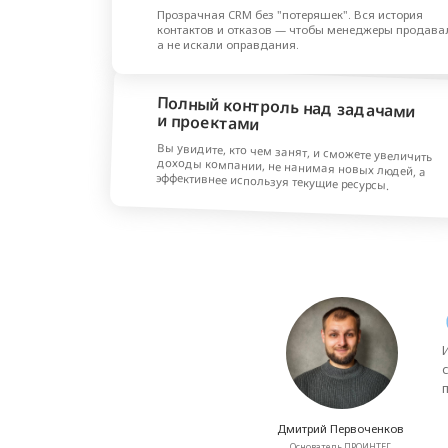
Использу
существе
прозрачн
Дмитрий Первоченков
Основатель ПРОИНТЕГ
Услу
пр
Предоставляем полный ком