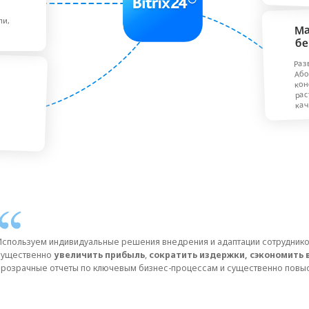
ем индивидуальные решения внедрения и адаптации сотрудников. Это позволит в
нно
увеличить прибыль
,
сократить издержки, сэкономить время
. Вы получи
ые отчеты по ключевым бизнес-процессам и существенно повысите управляемос
ги, которые делают бизнес
ибыльнее
и
эффективнее
плекс услуг по внедрению и сопровождению CRM-системы в Вашей комп