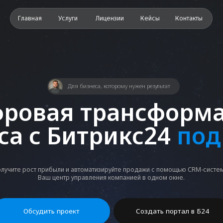
авная
Услуги
Лицензии
Кейсы
Контакты
Офиц
Для бизнеса, которому нужен результат
вая трансформация
 с Битрикс24
под клю
ост прибыли и автоматизируйте продажи с помощью CRM-системы.
Ваш центр управления компанией в одном окне.
Обсудить проект
Создать портал в Б24