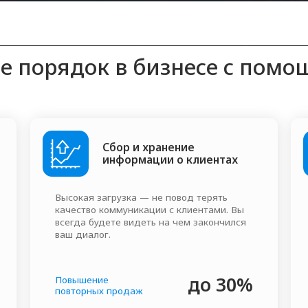
Сбор и хранение
Ана
информации о клиентах
пр
Высокая загрузка — не повод терять
Внедряем скв
качество коммуникации с клиентами. Вы
дашборды. Вы 
всегда будете видеть на чем закончился
звонков сдела
ваш диалог.
принес, какой
до 30%
Повышение
Повышение ко
повторных продаж
из лида в пр
омпаниям работать
эффективн
даря CRM и автоматизации