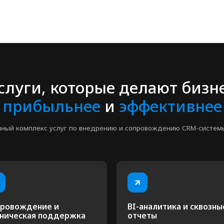
дение и
BI-аналитика и сквозные
Л
кая поддержка
отчеты
п
луживание и развитие
Создание и настройка BI-аналитики и
Ос
 роста компании.
дашбордов в Битрикс24, позволяющих
ли
фективно использовать
визуализировать ключевые показатели и
Bi
M, решать проблемы и
принимать обоснованные решения на
альную отдачу от
основе данных
M
Составим план
П
внедрения и затрат
р
Приезжаем к вам или проводим Zoom-
Мы
созвон. Смотрим, как устроены процессы
Мы