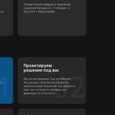
02
енно вашей компании: как движется
, как согласуется договор, как
рмируется отчетность.
бучаем сотрудников
04
 внедряем
оводим обучение для ваших
неджеров. Не про то, "какие кнопки
имать", а про то, "как теперь удобно
ботать, чтобы закрывать больше
лок".
05
 тех пор, пока система не начнет
держиваем фокус и не даем