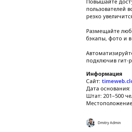
Повышайте досту
пользователей вс
резко увеличится
Размещайте любы
бэкапы, фото и в
Автоматизируйте
подключив гит-р
Информация
Сайт:
timeweb.cl
Дата основания: 
Штат: 201–500 ч
Местоположение
Dmitry Admin