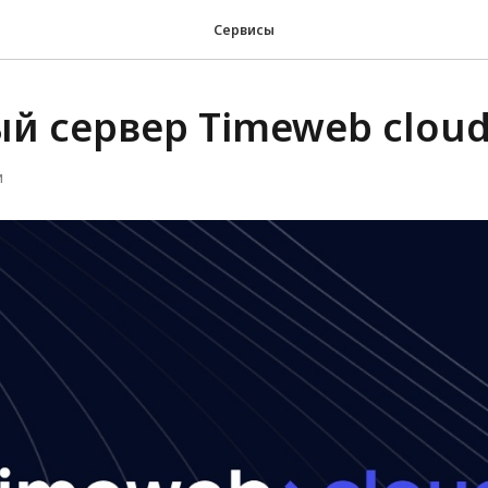
Сервисы
й сервер Timeweb clou
И