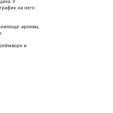
ика. У
 трафик на него
анилище: архивы,
.
фреймворк и