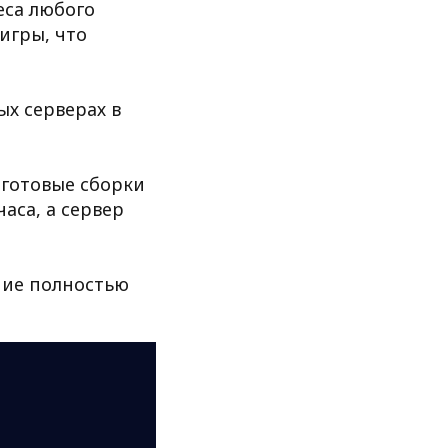
еса любого
игры, что
х серверах в
 готовые сборки
аса, а сервер
ние полностью